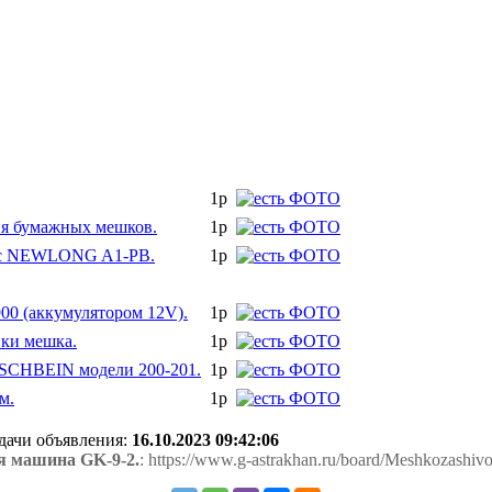
1р
ия бумажных мешков.
1р
кс NEWLONG A1-PВ.
1р
0 (аккумулятором 12V).
1р
вки мешка.
1р
SCHBEIN модели 200-201.
1р
м.
1р
одачи объявления:
16.10.2023 09:42:06
 машина GK-9-2.
: https://www.g-astrakhan.ru/board/Meshkozashi