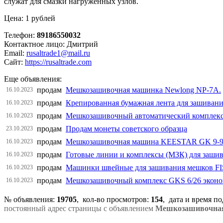
служат для смазки нагруженных узлов.
Цена: 1 рублей
Телефон:
89186550032
Контактное лицо: Дмитрий
Email:
rusaltrade1@mail.ru
Сайт:
https://rusaltrade.com
Еще объявления:
продам
Мешкозашивочная машинка Newlong NP-7A.
16.10.2023
продам
Крепированная бумажная лента для зашиван
16.10.2023
продам
Мешкозашивочный автоматический компле
16.10.2023
продам
Продам монеты советского образца
23.10.2023
продам
Мешкозашивочная машина KEESTAR GK 9-90
16.10.2023
продам
Готовые линии и комплексы (МЗК) для заши
16.10.2023
продам
Машинки швейные для зашивания мешков FI
16.10.2023
продам
Мешкозашивочный комплекс GKS 6/26 эконо
16.10.2023
№ объявления:
19705
, кол-во просмотров
:
154
, дата и время п
постоянный адрес страницы с объявлением
Мешкозашивочная