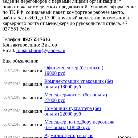
ведение переговоров с первыми лицами организации; *
подготовка коммерческих предложений. Условия: оформление
по ТК РФ, социальный пакет, комфортное рабочее место,
работа 5/2 с 8:00 до 17:00, дружный коллектив, возможность
карьерного роста от менеджера до руководителя отдела. +7
927 551 7616
Телефон:
89275517616
Контактное лицо: Виктор
Email:
romain.burin@yandex.ru
Еще объявления:
Офис-менеджер (без опыта)
вакансия
05.07.2018
19000 руб
Комплектовщик-упаковщик (без
вакансия
05.07.2018
опыта) 18000 руб
Менеджер-логист (без опыта)
вакансия
05.07.2018
27000 руб
Помощник бухгалтера (без
вакансия
05.07.2018
опыта) 22000 руб
Менеджер по подбору персонала
вакансия
05.07.2018
(без опыта) 18500 руб
Администратор в офис
05.07.2018