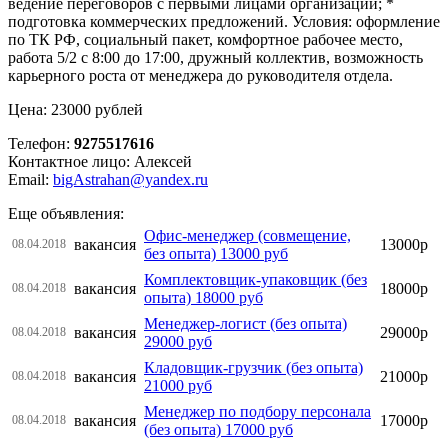
ведение переговоров с первыми лицaми организации; *
подготовка коммерческих предложений. Условия: оформление
по ТК РФ, социальный пакет, комфортное рабочее место,
работа 5/2 с 8:00 до 17:00, дружный коллектив, возможность
карьерного роста от менеджера до руководителя отдела.
Цена: 23000 рублей
Телефон:
9275517616
Контактное лицо: Алексей
Email:
bigAstrahan@yandex.ru
Еще объявления:
Офис-менеджер (совмещение,
вакансия
13000р
08.04.2018
без опыта) 13000 руб
Комплектовщик-упаковщик (без
вакансия
18000р
08.04.2018
опыта) 18000 руб
Менеджер-логист (без опыта)
вакансия
29000р
08.04.2018
29000 руб
Кладовщик-грузчик (без опыта)
вакансия
21000р
08.04.2018
21000 руб
Менеджер по подбору персонала
вакансия
17000р
08.04.2018
(без опыта) 17000 руб