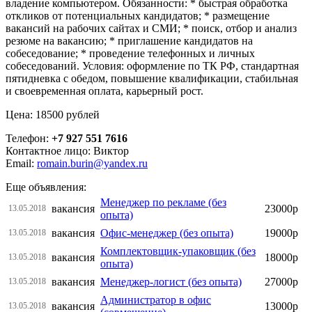
владение компьютером. Обязанности: * быстрая обработка
откликов от потенциальных кандидатов; * размещение
вакансий на рабочих сайтах и СМИ; * поиск, отбор и анализ
резюме на вакансию; * приглашение кандидатов на
собеседование; * проведение телефонных и личных
собеседований. Условия: оформление по ТК РФ, стандартная
пятидневка с обедом, повышение квалификации, стабильная
и своевременная оплата, карьерный рост.
Цена: 18500 рублей
Телефон:
+7 927 551 7616
Контактное лицо: Виктор
Email:
romain.burin@yandex.ru
Еще объявления:
Менеджер по рекламе (без
вакансия
23000р
13.05.2018
опыта)
вакансия
Офис-менеджер (без опыта)
19000р
13.05.2018
Комплектовщик-упаковщик (без
вакансия
18000р
13.05.2018
опыта)
вакансия
Менеджер-логист (без опыта)
27000р
13.05.2018
Администратор в офис
вакансия
13000р
13.05.2018