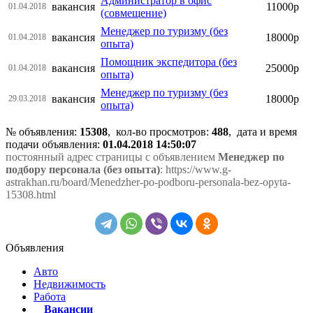
Администратор в офис
вакансия
11000р
01.04.2018
(совмещение)
Менеджер по туризму (без
вакансия
18000р
01.04.2018
опыта)
Помощник экспедитора (без
вакансия
25000р
01.04.2018
опыта)
Менеджер по туризму (без
вакансия
18000р
29.03.2018
опыта)
№ объявления:
15308
, кол-во просмотров
:
488
, дата и время
подачи объявления:
01.04.2018 14:50:07
постоянный адрес страницы с объявлением
Менеджер по
подбору персонала (без опыта)
: https://www.g-
astrakhan.ru/board/Menedzher-po-podboru-personala-bez-opyta-
15308.html
Объявления
Авто
Недвижимость
Работа
Вакансии