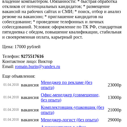
владение компьютером. Обязанности: * быстрая обработка
откликов от потенциальных кандидатов; * размещение
вакансий на рабoчих сайтах и СМИ; * поиск, отбор и анализ
резюме на вакансию; * приглашение кандидатов на
собеседование; * проведение телефонных и личных
собеседовaний. Условия: оформление по ТК РФ, стандартная
пятидневка с обедом, повышение квалификации, стабильная
и своевременная оплата, карьерный рост.
Цена: 17000 рублей
Телефон:
9275517616
Контактное лицо: Виктор
Email:
romain.burin@yandex.ru
Еще объявления:
Менеджер по рекламе (без
вакансия
23000р
01.04.2018
опыта)
Офис-менеджер (совмещение,
вакансия
13000р
01.04.2018
без опыта)
Комплектовщик-упаковщик (без
вакансия
21000р
01.04.2018
опыта)
вакансия
Менеджер-логист (без опыта)
29000р
01.04.2018