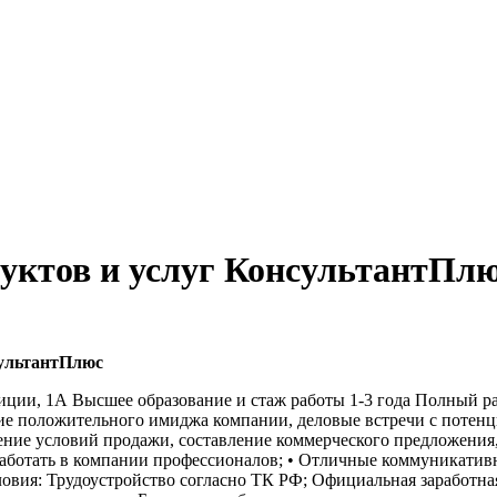
уктов и услуг КонсультантПлю
сультантПлюс
и, 1А Высшее образование и стаж работы 1-3 года Полный раб
ие положительного имиджа компании, деловые встречи с потен
ение условий продажи, составление коммерческого предложения,
аботать в компании профессионалов; • Отличные коммуникативн
ловия: Трудоустройство согласно ТК РФ; Официальная заработная