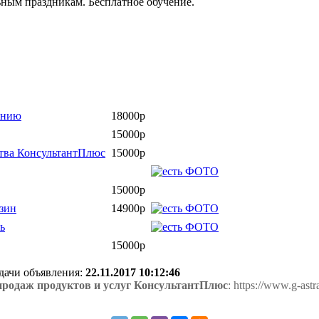
альным праздникам. Бесплатное обучение.
ению
18000р
15000р
ства КонсультантПлюс
15000р
15000р
азин
14900р
ь
15000р
одачи объявления:
22.11.2017 10:12:46
продаж продуктов и услуг КонсультантПлюс
: https://www.g-ast