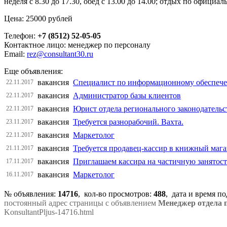
неделя с 8.30 до 17.30, обед с 13.00 до 14.00; отдых по офици
Цена: 25000 рублей
Телефон:
+7 (8512) 52-05-05
Контактное лицо: менеджер по персоналу
Email:
rez@consultant30.ru
Еще объявления:
вакансия
Специалист по информационному обеспеч
22.11.2017
вакансия
Администратор базы клиентов
22.11.2017
вакансия
Юрист отдела регионального законодатель
22.11.2017
вакансия
Требуется разнорабочий. Вахта.
23.11.2017
вакансия
Маркетолог
22.11.2017
вакансия
Требуется продавец-кассир в книжный маг
21.11.2017
вакансия
Приглашаем кассира на частичную занятост
17.11.2017
вакансия
Маркетолог
16.11.2017
№ объявления:
14716
, кол-во просмотров
:
488
, дата и время п
постоянный адрес страницы с объявлением
Менеджер отдела 
KonsultantPljus-14716.html