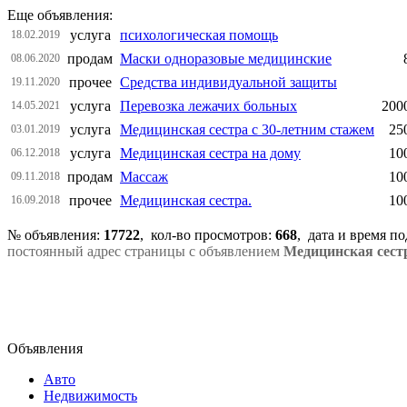
Еще объявления:
услуга
психологическая помощь
18.02.2019
продам
Маски одноразовые медицинские
08.06.2020
прочее
Средства индивидуальной защиты
19.11.2020
услуга
Перевозка лежачих больных
200
14.05.2021
услуга
Медицинская сестра с 30-летним стажем
25
03.01.2019
услуга
Медицинская сестра на дому
10
06.12.2018
продам
Массаж
10
09.11.2018
прочее
Медицинская сестра.
10
16.09.2018
№ объявления:
17722
, кол-во просмотров
:
668
, дата и время п
постоянный адрес страницы с объявлением
Медицинская сест
Объявления
Авто
Недвижимость