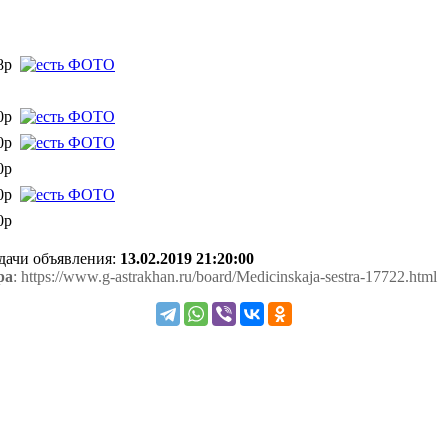
8р
0р
0р
0р
0р
0р
одачи объявления:
13.02.2019 21:20:00
ра
: https://www.g-astrakhan.ru/board/Medicinskaja-sestra-17722.html