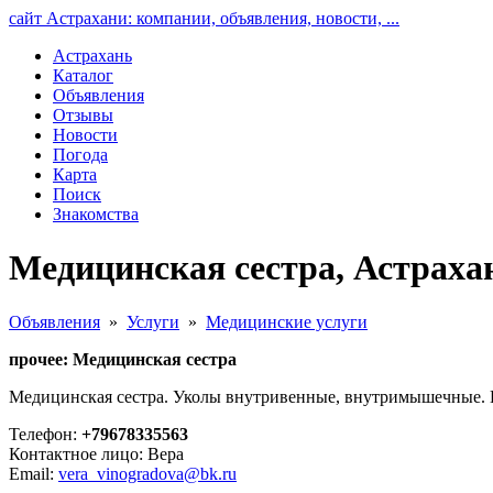
сайт Астрахани: компании, объявления, новости, ...
Астрахань
Каталог
Объявления
Отзывы
Новости
Погода
Карта
Поиск
Знакомства
Медицинская сестра, Астраха
Объявления
»
Услуги
»
Медицинские услуги
прочее: Медицинская сестра
Медицинская сестра. Уколы внутривенные, внутримышечные. К
Телефон:
+79678335563
Контактное лицо: Вера
Email:
vera_vinogradova@bk.ru