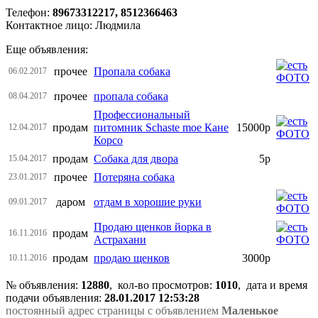
Телефон:
89673312217, 8512366463
Контактное лицо: Людмила
Еще объявления:
прочее
Пропала собака
06.02.2017
прочее
пропала собака
08.04.2017
Профессиональный
продам
питомник Schaste moe Кане
15000р
12.04.2017
Корсо
продам
Собака для двора
5р
15.04.2017
прочее
Потеряна собака
23.01.2017
даром
отдам в хорошие руки
09.01.2017
Продаю щенков йорка в
продам
16.11.2016
Астрахани
продам
продаю щенков
3000р
10.11.2016
№ объявления:
12880
, кол-во просмотров
:
1010
, дата и время
подачи объявления:
28.01.2017 12:53:28
постоянный адрес страницы с объявлением
Маленькое