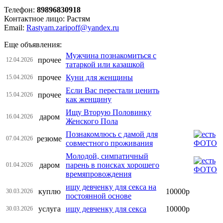
Телефон:
89896830918
Контактное лицо: Растям
Email:
Rastyam.zaripoff@yandex.ru
Еще объявления:
Мужчина познакомиться с
прочее
12.04.2026
татаркой или казашкой
прочее
Куни для женщины
15.04.2026
Если Вас перестали ценить
прочее
15.04.2026
как женщину
Ищу Вторую Половинку
даром
16.04.2026
Женского Пола
Познакомлюсь с дамой для
резюме
07.04.2026
совместного проживания
Молодой, симпатичный
даром
парень в поисках хорошего
01.04.2026
времяпровождения
ищу девченку для секса на
куплю
10000р
30.03.2026
постоянной основе
услуга
ищу девченку для секса
10000р
30.03.2026