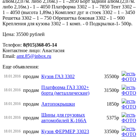
алюм.(2,07м. либо 2,16м.) – 1 –2850 Борт задний алюм.(2,07м.
либо 2,16м.) - 1 – 4050 Платформа 3302 – 1 – 7850 Тент 3302 –
1 – 4050 (высота 1,89м.) Комплект дуг и стоек 3302 – 1 – 3450
Решетка 3302 – 1 – 750 Обрешетка боковая 3302 - 1 – 900
Крепления для кузова 3302 – 1 комп. - 0 Подкрылки-1- 500р.
Цена: 35500 рублей
Телефон:
8(915)368-05-14
Контактное лицо: Анастасия
Email:
amt.85@inbox.ru
Еще объявления:
продам
Кузов ГАЗ 3302
35500р
18.01.2016
Платформа ГАЗ 3302+
продам
31500р
18.01.2016
борта (металлические)
продам
Автопокрышки
1850р
18.01.2016
Шины для грузовых
продам
5375р
18.01.2016
автомобилей К-166А
продам
Кузов ФЕРМЕР 33023
33500р
18.01.2016