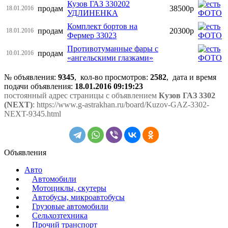
Кузов ГАЗ 330202
продам
38500р
18.01.2016
УДЛИНЕНКА
Комплект бортов на
продам
20300р
18.01.2016
Фермер 33023
Противотуманные фары с
продам
10.01.2016
«ангельскими глазками»
№ объявления:
9345
, кол-во просмотров
:
2582
, дата и время
подачи объявления:
18.01.2016 09:19:23
постоянный адрес страницы с объявлением
Кузов ГАЗ 3302
(NEXT)
: https://www.g-astrakhan.ru/board/Kuzov-GAZ-3302-
NEXT-9345.html
Объявления
Авто
Автомобили
Мотоциклы, скутеры
Автобусы, микроавтобусы
Грузовые автомобили
Сельхозтехника
Прочий транспорт