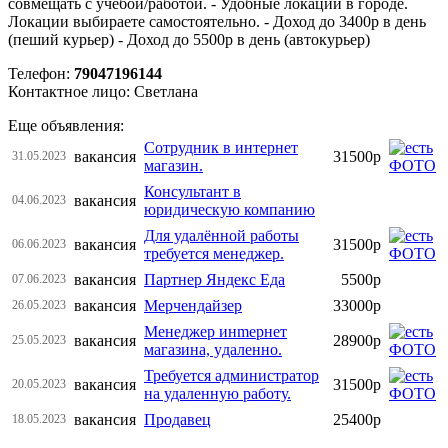
совмещать с учебой/работой. - Удобные локации в городе.
Локации выбираете самостоятельно. - Доход до 3400р в день
(пеший курьер) - Доход до 5500р в день (автокурьер)
Телефон:
79047196144
Контактное лицо: Светлана
Еще объявления:
Сотрудник в интернет
вакансия
31500р
31.05.2023
магазин.
Консультант в
вакансия
04.06.2023
юридическую компанию
Для удалённой работы
вакансия
31500р
06.06.2023
требуется менеджер.
вакансия
Партнер Яндекс Еда
5500р
07.06.2023
вакансия
Мерчендайзер
33000р
26.05.2023
Meнеджep инmернeт
вакансия
28900р
25.05.2023
магaзинa, yдалeнно.
Требуется администратор
вакансия
31500р
20.05.2023
на удаленную работу.
вакансия
Продавец
25400р
18.05.2023