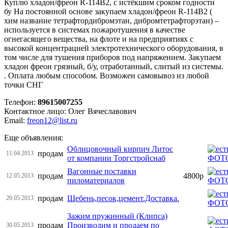
Куплю хладон/фреон R-114В2, с истёкшим сроком годности
бу На постоянной основе закупаем хладон/фреон R-114B2 (
хим название тетрафтордибромэтан, дибромтетрафторэтан) –
используется в системах пожаротушения в качестве
огнегасящего вещества, на флоте и на предприятиях с
высокой концентрацией электротехнического оборудования, в
том числе для тушения приборов под напряжением. Закупаем
хладон фреон грязный, б/у, отработанный, слитый из системы.
. Оплата любым способом. Возможен самовывоз из любой
точки СНГ
Телефон:
89615007255
Контактное лицо: Олег Вячеславович
Email:
freon12@list.ru
Еще объявления:
Облицовочный кирпич Литос
продам
11.04.2013
от компании Торгстройснаб
Вагонные поставки
продам
4800р
12.05.2013
пиломатериалов
продам
Щебень,песок,цемент.Доставка.
20.05.2013
Зажим пружинный (Клипса)
продам
Производим и продаем по
30.05.2013