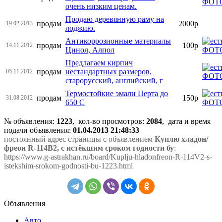
очень низким ценам.
Продаю деревянную раму на
продам
2000р
19.02.2013
лоджию.
Антикоррозионные материалы
продам
100р
14.11.2012
Цинол, Алпол
Предлагаем кирпич
продам
нестандартных размеров,
05.11.2012
старорусский, английский, г
Термостойкие эмали Церта до
продам
150р
31.08.2012
650 С
№ объявления:
1223
, кол-во просмотров
:
2084
, дата и время
подачи объявления:
01.04.2013 21:48:33
постоянный адрес страницы с объявлением
Куплю хладон/
фреон R-114В2, с истёкшим сроком годности бу
:
https://www.g-astrakhan.ru/board/Kuplju-hladonfreon-R-114V2-s-
istekshim-srokom-godnosti-bu-1223.html
Объявления
Авто