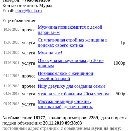
Телефон:
+79964696109
Контактное лицо: Мурад
Email:
etrer@lenta.ru
Еще объявления:
Мужчина познакомится с дамой,
прочее
10.03.2020
парой м+ж
Симпатичная стройная женщина в
услуга
1р
15.05.2020
поисках своего котика
услуга
Муж на час!
11.07.2020
Отсосу за мп мужчинам до 30 не
услуга
1000р
15.06.2021
полным
Познакомлюсь с женщиной
прочее
04.12.2018
семейной парой
прочее
Ищу девушку для создания семьи
11.08.2018
услуга
муж на час с большим 20см членом
500р
04.08.2018
Массаж не мидицынский ,
услуга
09.07.2018
контактный, делает парень.
№ объявления:
18177
, кол-во просмотров
:
2289
, дата и время
подачи объявления:
20.11.2019 09:38:03
постоянный адрес страницы с объявлением
Куни на дому
: