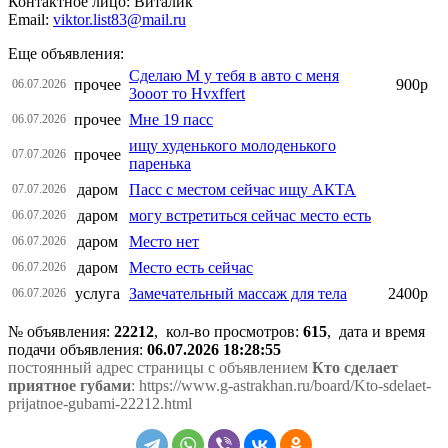
Контактное лицо: Виталик
Email:
viktor.list83@mail.ru
Еще объявления:
Сделаю М у тебя в авто с меня
прочее
900р
06.07.2026
3ооот то Hvxffert
прочее
Мне 19 пасс
06.07.2026
ищу худенького молоденького
прочее
07.07.2026
паренька
даром
Пасс с местом сейчас ищу АКТА
07.07.2026
даром
могу встретиться сейчас место есть
06.07.2026
даром
Место нет
06.07.2026
даром
Место есть сейчас
06.07.2026
услуга
Замечательный массаж для тела
2400р
06.07.2026
№ объявления:
22212
, кол-во просмотров
:
615
, дата и время
подачи объявления:
06.07.2026 18:28:55
постоянный адрес страницы с объявлением
Кто сделает
приятное губами
: https://www.g-astrakhan.ru/board/Kto-sdelaet-
prijatnoe-gubami-22212.html