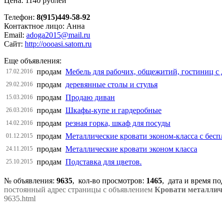
Цена: 1140 рублей
Телефон:
8(915)449-58-92
Контактное лицо: Анна
Email:
adoga2015@mail.ru
Сайт:
http://oooasi.satom.ru
Еще объявления:
продам
Мебель для рабочих, общежитий, гостиниц с 
17.02.2016
продам
деревянные столы и стулья
29.02.2016
продам
Продаю диван
15.03.2016
продам
Шкафы-купе и гардеробные
26.03.2016
продам
резная горка, шкаф для посуды
14.02.2016
продам
Металлические кровати эконом-класса с бесп
01.12.2015
продам
Металлические кровати эконом класса
24.11.2015
продам
Подставка для цветов.
25.10.2015
№ объявления:
9635
, кол-во просмотров
:
1465
, дата и время п
постоянный адрес страницы с объявлением
Кровати металличе
9635.html