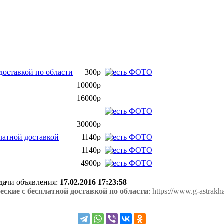
доставкой по области
300р
10000р
16000р
30000р
латной доставкой
1140р
1140р
4900р
одачи объявления:
17.02.2016 17:23:58
ские с бесплатной доставкой по области
: https://www.g-astrakh