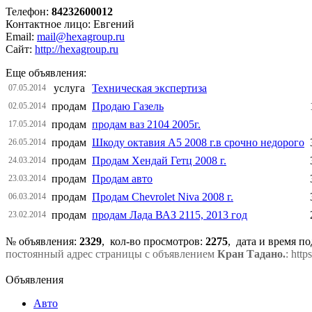
Телефон:
84232600012
Контактное лицо: Евгений
Email:
mail@hexagroup.ru
Сайт:
http://hexagroup.ru
Еще объявления:
услуга
Техническая экспертиза
07.05.2014
продам
Продаю Газель
02.05.2014
продам
продам ваз 2104 2005г.
17.05.2014
продам
Шкоду октавия А5 2008 г.в срочно недорого
26.05.2014
продам
Продам Хендай Гетц 2008 г.
24.03.2014
продам
Продам авто
23.03.2014
продам
Продам Chevrolet Niva 2008 г.
06.03.2014
продам
продам Лада ВАЗ 2115, 2013 год
23.02.2014
№ объявления:
2329
, кол-во просмотров
:
2275
, дата и время п
постоянный адрес страницы с объявлением
Кран Тадано.
: htt
Объявления
Авто