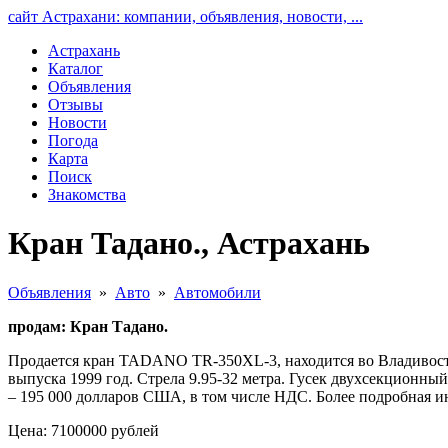
сайт Астрахани: компании, объявления, новости, ...
Астрахань
Каталог
Объявления
Отзывы
Новости
Погода
Карта
Поиск
Знакомства
Кран Тадано., Астрахань
Объявления
»
Авто
»
Автомобили
продам: Кран Тадано.
Продается кран TADANO TR-350XL-3, находится во Владивост
выпуска 1999 год. Стрела 9.95-32 метра. Гусек двухсекционный
– 195 000 долларов США, в том числе НДС. Более подробная и
Цена: 7100000 рублей