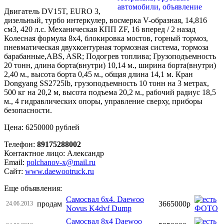
Двигатель DV15T, EURO 3,
дизельный, турбо интеркулер, восмерка V-образная, 14,816
см3, 420 л.с. Механическая КПП ZF, 16 вперед / 2 назад
Колесная формула 8х4, блокировка мостов, горный тормоз,
пневматическая двухконтурная тормозная система, тормоза
барабанные,ABS, ASR; Подогрев топлива; Грузоподъемность
20 тонн, длина борта(внутри) 10,14 м., ширина борта(внутри)
2,40 м., высота борта 0,45 м., общая длина 14,1 м. Кран
Dongyang SS2725lb, грузоподъемность 10 тонн на 3 метрах,
500 кг на 20,2 м, высота подъема 20,2 м., рабочий радиус 18,5
м., 4 гидравлических опоры, управление сверху, приборы
безопасности.
Цена: 6250000 рублей
Телефон:
89175288002
Контактное лицо: Александр
Email:
polchanov-x@mail.ru
Сайт:
www.daewootruck.ru
Еще объявления:
Самосвал 6x4. Daewoo
продам
3665000р
24.06.2013
Novus K4dvf Dump
Самосвал 8х4 Daewoo