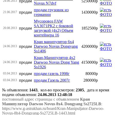
продам
5250000р
24.06.2013
Novus N7dvf
продам грузовик из
продам
1430000р
21.06.2017
германии
Мусоровоз FAW
SA3071PK2 с боковой
продам
1852500р
20.08.2013
загрузкой (4х2) Объем
контейнера 16
Кран манипулятор 6х4
продам
Daewoo Novus Dongyang
4200000р
24.06.2013
Ss1406
Кран-Манипулятор 4х2
продам
Daewoo Novus Dong Yang
4150000р
24.06.2013
Ss1926
продам
продам газель 1998г
80000р
03.04.2013
продам
продам Газель 2007г
280000р
03.04.2013
№ объявления:
1443
, кол-во просмотров
:
2305
, дата и время
подачи объявления:
24.06.2013 12:48:18
постоянный адрес страницы с объявлением
Кран
Манипулятор Daewoo Novus 8х4. Dongyang Ss2725LB
:
https://www.g-astrakhan.ru/board/Kran-Manipuljator-Daewoo-
Novus-8h4-Dongyang-Ss2725LB-1443.html