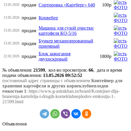
продам
Сортировка «Картберг» 640
100р
13.05.2026
продам
Конвейер
13.05.2026
Машина для сухой очистки
продам
13.05.2026
картофеля КО-5/16
Бункер механизированный
продам
13.05.2026
приемный
Блок зажигания
продам
1800р
22.02.2026
двухискровый
№ объявления:
21599
, кол-во просмотров
:
66
, дата и время
подачи объявления:
13.05.2026 09:52:52
постоянный адрес страницы с объявлением
Контейнер для
хранения картофеля и других корнеклубнеплодов
емкостью 1
: https://www.g-astrakhan.ru/board/Kontejner-dlja-
hranenija-kartofelja-i-drugih-korneklubneplodov-emkostju-1-
21599.html
Объявления