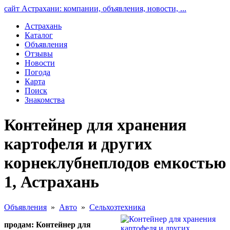
сайт Астрахани: компании, объявления, новости, ...
Астрахань
Каталог
Объявления
Отзывы
Новости
Погода
Карта
Поиск
Знакомства
Контейнер для хранения
картофеля и других
корнеклубнеплодов емкостью
1, Астрахань
Объявления
»
Авто
»
Сельхозтехника
продам: Контейнер для