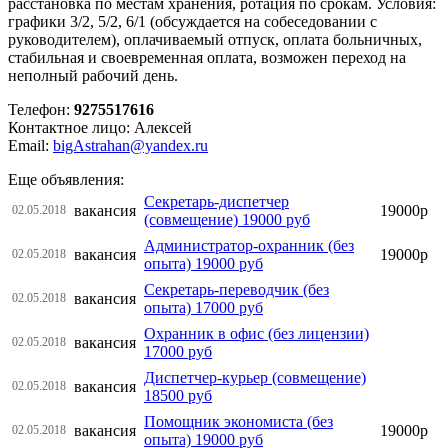
расстановка по местам хранения, ротация по срокам. Условия:
графики 3/2, 5/2, 6/1 (обсуждается на собеседовании с
руководителем), оплачиваемый отпуск, оплата больничных,
стабильная и своевременная оплата, возможен переход на
неполный рабочий день.
Телефон:
9275517616
Контактное лицо: Алексей
Email:
bigAstrahan@yandex.ru
Еще объявления:
Секретарь-диспетчер
вакансия
19000р
02.05.2018
(совмещение) 19000 руб
Администратор-охранник (без
вакансия
19000р
02.05.2018
опыта) 19000 руб
Секретарь-переводчик (без
вакансия
02.05.2018
опыта) 17000 руб
Охранник в офис (без лицензии)
вакансия
02.05.2018
17000 руб
Диспетчер-курьер (совмещение)
вакансия
02.05.2018
18500 руб
Помощник экономиста (без
вакансия
19000р
02.05.2018
опыта) 19000 руб