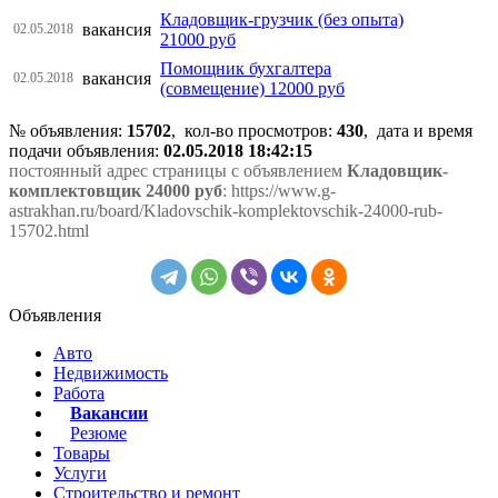
Кладовщик-грузчик (без опыта)
вакансия
02.05.2018
21000 руб
Помощник бухгалтера
вакансия
02.05.2018
(совмещение) 12000 руб
№ объявления:
15702
, кол-во просмотров
:
430
, дата и время
подачи объявления:
02.05.2018 18:42:15
постоянный адрес страницы с объявлением
Кладовщик-
комплектовщик 24000 руб
: https://www.g-
astrakhan.ru/board/Kladovschik-komplektovschik-24000-rub-
15702.html
Объявления
Авто
Недвижимость
Работа
Вакансии
Резюме
Товары
Услуги
Строительство и ремонт