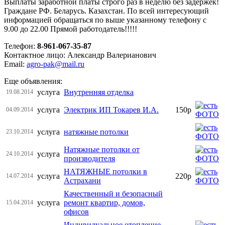
Выплаты заработной платы строго раз в неделю без задержек!
Граждане РФ. Беларусь. Казахстан. По всей интересующий
информацией обращаться по выше указанному телефону с
9.00 до 22.00 Прямой работодатель!!!!!
Телефон:
8-961-067-35-87
Контактное лицо: Александр Валерианович
Email:
agro-pak@mail.ru
Еще объявления:
услуга
Внутренняя отделка
19.08.2014
услуга
Электрик ИП Токарев И.А.
150р
04.09.2014
услуга
натяжные потолки
23.10.2014
Натяжные потолки от
услуга
24.10.2014
производителя
НАТЯЖНЫЕ потолки в
услуга
220р
14.07.2014
Астрахани
Качественный и безопасный
услуга
ремонт квартир, домов,
15.04.2014
офисов
Индивидуальное отопление