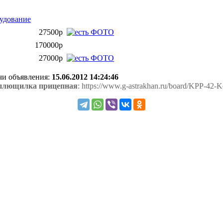
рудование
27500р
170000р
27000р
ачи объявления:
15.06.2012 14:24:46
-плющилка прицепная
: https://www.g-astrakhan.ru/board/KPP-42-Ko