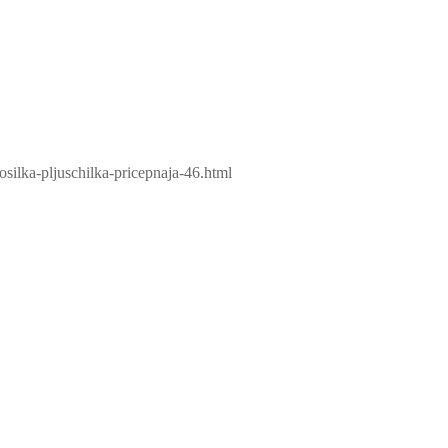
silka-pljuschilka-pricepnaja-46.html