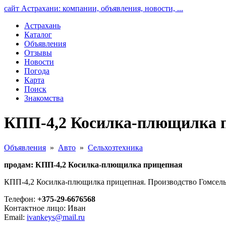
сайт Астрахани: компании, объявления, новости, ...
Астрахань
Каталог
Объявления
Отзывы
Новости
Погода
Карта
Поиск
Знакомства
КПП-4,2 Косилка-плющилка п
Объявления
»
Авто
»
Сельхозтехника
продам: КПП-4,2 Косилка-плющилка прицепная
КПП-4,2 Косилка-плющилка прицепная. Производство Гомсельм
Телефон:
+375-29-6676568
Контактное лицо: Иван
Email:
ivankeys@mail.ru