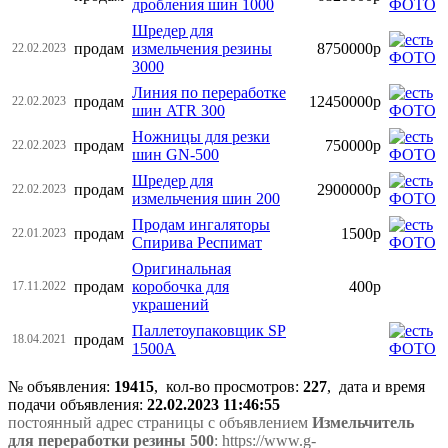
дробления шин 1000
Шредер для
продам
измельчения резины
8750000р
22.02.2023
3000
Линия по переработке
продам
12450000р
22.02.2023
шин ATR 300
Ножницы для резки
продам
750000р
22.02.2023
шин GN-500
Шредер для
продам
2900000р
22.02.2023
измельчения шин 200
Продам ингаляторы
продам
1500р
22.01.2023
Спирива Респимат
Оригинальная
продам
коробочка для
400р
17.11.2022
украшений
Паллетоупаковщик SP
продам
18.04.2021
1500A
№ объявления:
19415
, кол-во просмотров
:
227
, дата и время
подачи объявления:
22.02.2023 11:46:55
постоянный адрес страницы с объявлением
Измельчитель
для переработки резины 500
: https://www.g-