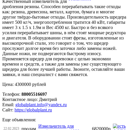
Качественный измельчитель для
дробления резины. Способен перерабатывать такие отходы
как: резина, древесина, металл, картон, бумага и многие
другие твёрдо-бытовые отходы. Производительность шредера
имеет 500 кг/ч, энергопотребления тратится 40 кВт, габариты
имеет 3 х 1.5 х 1.9м и Вес 4500 кг. Быстро и без всякого
усилия перерабатывает шины, в нём стоят мощные редуктора
и двигателя. В оборудовании стоят фрезы, изготовленные из
высокопрочной стали, это говорит о том, что шредер
прослужит долгое время без заточки либо замены ножей.
Данные ножи, не подвергаются быстрому износу.
Применяется шредер для перевозки с целью экономии
времени и средств, а также для замены уже существующего
шредера для более лучшей работы. Звоните, оставляйте ваши
заявки, и наш специалист с вами свяжется.
Цена: 4300000 рублей
Телефон:
88005516697
Контактное лицо: Дмитрий
Email:
globalplant.info@yandex.ru
Сайт:
https://globalplant.ru
Еще объявления:
Измельчитель для
продам
6820000р
22.02.2023