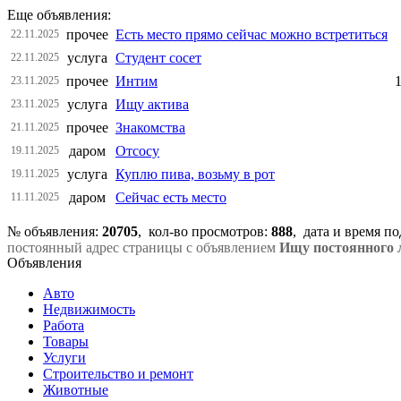
Еще объявления:
прочее
Есть место прямо сейчас можно встретиться
22.11.2025
услуга
Студент сосет
22.11.2025
прочее
Интим
23.11.2025
услуга
Ищу актива
23.11.2025
прочее
Знакомства
21.11.2025
даром
Отсосу
19.11.2025
услуга
Куплю пива, возьму в рот
19.11.2025
даром
Сейчас есть место
11.11.2025
№ объявления:
20705
, кол-во просмотров
:
888
, дата и время п
постоянный адрес страницы с объявлением
Ищу постоянного 
Объявления
Авто
Недвижимость
Работа
Товары
Услуги
Строительство и ремонт
Животные