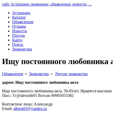
сайт Астрахани: компании, объявления, новости, ...
Астрахань
Каталог
Объявления
Отзывы
Новости
Погода
Карта
Поиск
Знакомства
Ищу постоянного любовника а
Объявления
»
Знакомства
»
Другие знакомства
даром: Ищу постоянного любовника акта
Ищу постоянного любовника акта. 50-65лет. Нравятся высокие
Пасс. Тг@alexmih05 Вотсап 89965053382
Контактное лицо: Александр
Email:
alberg05@yandex.ru