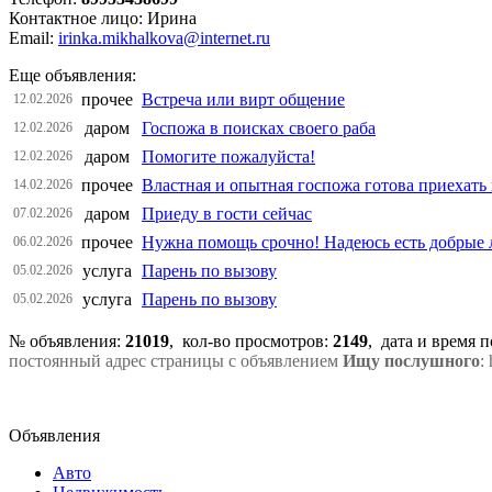
Контактное лицо: Ирина
Email:
irinka.mikhalkova@internet.ru
Еще объявления:
прочее
Встреча или вирт общение
12.02.2026
даром
Госпожа в поисках своего раба
12.02.2026
даром
Помогите пожалуйста!
12.02.2026
прочее
Властная и опытная госпожа готова приехать 
14.02.2026
даром
Приеду в гости сейчас
07.02.2026
прочее
Нужна помощь срочно! Надеюсь есть добрые
06.02.2026
услуга
Парень по вызову
05.02.2026
услуга
Парень по вызову
05.02.2026
№ объявления:
21019
, кол-во просмотров
:
2149
, дата и время 
постоянный адрес страницы с объявлением
Ищу послушного
:
Объявления
Авто