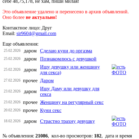
себе 48,75,178, не хам, пиши милая!
Это объявление удалено и перенесено в архив объявлений.
Оно более
не актуально!
Контактное лицо: Друг
Email:
sir9604@gmail.com
Еще объявления:
даром
Сделаю куни до оргазма
25.02.2026
даром
Познакомлюсь с девушкой
25.02.2026
Ищу девушку или женщину
даром
25.02.2026
для секса)
прочее
Даром
27.02.2026
Ищу Даму или девушку для
даром
23.02.2026
секса
прочее
Женщину на регулярный секс
23.02.2026
прочее
Куни секс
20.02.2026
даром
Страстно трахну девушку
18.02.2026
№ объявления:
21086
, кол-во просмотров
:
182
, дата и время