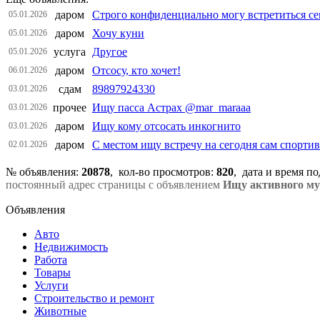
даром
Строго конфиденциально могу встретиться сег
05.01.2026
даром
Хочу куни
05.01.2026
услуга
Другое
05.01.2026
даром
Отсосу, кто хочет!
06.01.2026
сдам
89897924330
03.01.2026
прочее
Ищу пасса Астрах @mar_maraaa
03.01.2026
даром
Ищу кому отсосать инкогнито
03.01.2026
даром
С местом ищу встречу на сегодня сам спорти
02.01.2026
№ объявления:
20878
, кол-во просмотров
:
820
, дата и время п
постоянный адрес страницы с объявлением
Ищу активного м
Объявления
Авто
Недвижимость
Работа
Товары
Услуги
Строительство и ремонт
Животные