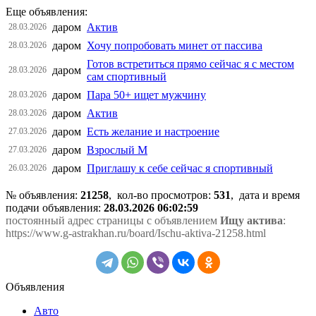
Еще объявления:
даром
Актив
28.03.2026
даром
Хочу попробовать минет от пассива
28.03.2026
Готов встретиться прямо сейчас я с местом
даром
28.03.2026
сам спортивный
даром
Пара 50+ ищет мужчину
28.03.2026
даром
Актив
28.03.2026
даром
Есть желание и настроение
27.03.2026
даром
Взрослый М
27.03.2026
даром
Приглашу к себе сейчас я спортивный
26.03.2026
№ объявления:
21258
, кол-во просмотров
:
531
, дата и время
подачи объявления:
28.03.2026 06:02:59
постоянный адрес страницы с объявлением
Ищу актива
:
https://www.g-astrakhan.ru/board/Ischu-aktiva-21258.html
Объявления
Авто