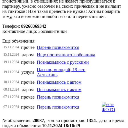
эгоистичный, в отношениях не желает прислушиваться к
партнеру, ужасно озабочен на своих причёсках и не вылазит
из тиктоков! Нам такая прелесть не нужна! Хотим подарить
тому, кто возможно полюбит его или перевоспитает.
Телефон:
89260369342
Контактное лицо: Зоозащитники
Еще объявления:
прочее
Парень познакомится
15.11.2024
даром
Ищу постоянного любовника
15.11.2024
прочее
Познакомлюсь с русскими
19.11.2024
Пассив, молодой, 19 лет.
услуга
19.11.2024
Астрахань
прочее
Познакомлюсь с актом
10.11.2024
даром
Познакомлюсь с актом
08.11.2024
прочее
Парень познакомится
07.11.2024
прочее
Парень познакомится
07.11.2024
№ объявления:
20087
, кол-во просмотров
:
1354
, дата и время
подачи объявления:
10.11.2024 18:16:29