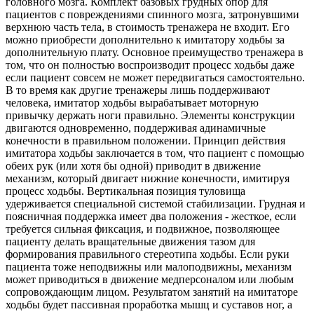
головного мозга. Комплект базовых грудных опор для
пациентов с повреждениями спинного мозга, затронувшими
верхнюю часть тела, в стоимость тренажера не входит. Его
можно приобрести дополнительно к имитатору ходьбы за
дополнительную плату. Основное преимущество тренажера в
том, что он полностью воспроизводит процесс ходьбы даже
если пациент совсем не может передвигаться самостоятельно.
В то время как другие тренажеры лишь поддерживают
человека, имитатор ходьбы вырабатывает моторную
привычку держать ноги правильно. Элементы конструкции
двигаются одновременно, поддерживая адинамичные
конечности в правильном положении. Принцип действия
имитатора ходьбы заключается в том, что пациент с помощью
обеих рук (или хотя бы одной) приводит в движение
механизм, который двигает нижние конечности, имитируя
процесс ходьбы. Вертикальная позиция туловища
удерживается специальной системой стабилизации. Грудная и
поясничная поддержка имеет два положения - жесткое, если
требуется сильная фиксация, и подвижное, позволяющее
пациенту делать вращательные движения тазом для
формирования правильного стереотипа ходьбы. Если руки
пациента тоже неподвижны или малоподвижны, механизм
может приводиться в движение медперсоналом или любым
сопровождающим лицом. Результатом занятий на имитаторе
ходьбы будет пассивная проработка мышц и суставов ног, а