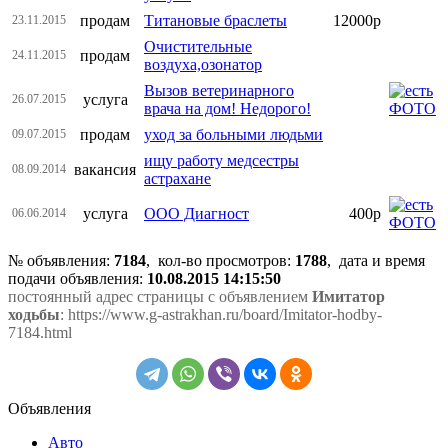
продам
Титановые браслеты
12000р
23.11.2015
Очистительные
продам
24.11.2015
воздуха,озонатор
Вызов ветеринарного
услуга
26.07.2015
врача на дом! Недорого!
продам
уход за больными людьми
09.07.2015
ищу работу медсестры
вакансия
08.09.2014
астрахане
услуга
ООО Диагност
400р
06.06.2014
№ объявления:
7184
, кол-во просмотров
:
1788
, дата и время
подачи объявления:
10.08.2015 14:15:50
постоянный адрес страницы с объявлением
Имитатор
ходьбы
: https://www.g-astrakhan.ru/board/Imitator-hodby-
7184.html
Объявления
Авто