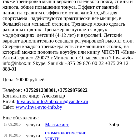
также тренировка мышц верхнего плечевого пояса, спины и
живота, общее повышение тонуса. Эффект от занятий
пациента сравним с эффектом от лыжной ходьбы для
спортсмена - задействуются практически все мышцы, в
большей или меньшей степени. Тренажер можно сделать
различных цветах. Тренажер выпускается в двух
модификациях: детский (4-12 лет) и взрослый. Детский
вариант дополнительно оснащен регулировкой высоты стоп.
Спереди каждого тренажера есть снимающийся столик, на
который можно положить ноутбук или книгу. ЧПСУП «Инва-
Авто-Сервис» 220073 г.Минск пер. Ольшевского 7 Inva-avto-
info@inbox.ru Skype: Snurikk +375-29-876-00-22 +375-29-12-
888-01
Цена: 50000 рублей
Телефон:
+375291288801,+37529876022
Контактное лицо: Александр
Email:
Inva-avto-info2inbox.ru@yandex.ru
Сайт:
www.Inva-avto-info.by
Еще объявления:
услуга
Массажист
350р
17.09.2015
стоматологические
услуга
01.10.2015
услуги