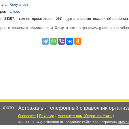
луга
Хочу в рот
аром
Отсос
я:
21107
, кол-во просмотров
:
567
, дата и время подачи объявления
дрес страницы с объявлением
Хочу в рот
: https://www.g-astrakhan.ru/bo
Астрахань
-
телефонный справочник организ
|
|
О проекте
Реклама
Напишите нам (Обратная связь)
© 2011–2024 g-astrakhan.ru создание сайта про Астрахань:
krav.ru