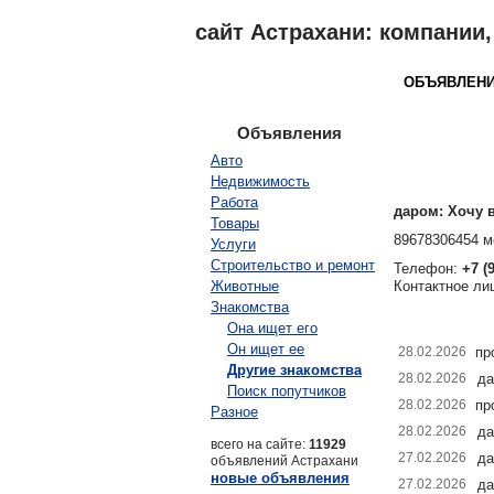
сайт Астрахани: компании, 
АСТРАХАНЬ
КАТАЛОГ
ОБЪЯВЛЕН
Объявления
Авто
Недвижимость
Работа
даром: Хочу в
Товары
89678306454 м
Услуги
Строительство и ремонт
Телефон:
+7 (
Животные
Контактное ли
Знакомства
Она ищет его
Он ищет ее
28.02.2026
пр
Другие знакомства
28.02.2026
д
Поиск попутчиков
28.02.2026
пр
Разное
28.02.2026
д
всего на сайте:
11929
27.02.2026
д
объявлений Астрахани
новые объявления
27.02.2026
д