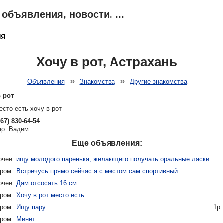
объявления, новости, ...
ИЯ
ОТЗЫВЫ
НОВОСТИ
ПОГОДА
КАРТА
ПОИСК
ЗНАКО
Хочу в рот, Астрахань
»
»
Объявления
Знакомства
Другие знакомства
 рот
есто есть хочу в рот
967) 830-64-54
цо: Вадим
Еще объявления:
очее
ищу молодого паренька, желающего получать оральные ласки
аром
Встречусь прямо сейчас я с местом сам спортивный
очее
Дам отсосать 16 см
аром
Хочу в рот место есть
аром
Ищу пару.
1р
аром
Минет