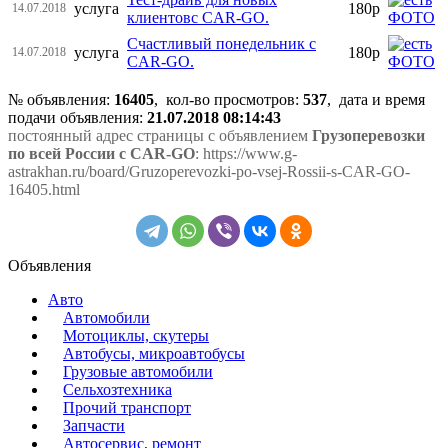
услуга
180р
14.07.2018
клиентовc CAR-GO.
Счастливый понедельник c
услуга
180р
14.07.2018
CAR-GO.
№ объявления:
16405
, кол-во просмотров
:
537
, дата и время
подачи объявления:
21.07.2018 08:14:43
постоянный адрес страницы с объявлением
Грузоперевозки
по всей России с CAR-GO
: https://www.g-
astrakhan.ru/board/Gruzoperevozki-po-vsej-Rossii-s-CAR-GO-
16405.html
Объявления
Авто
Автомобили
Мотоциклы, скутеры
Автобусы, микроавтобусы
Грузовые автомобили
Сельхозтехника
Прочий транспорт
Запчасти
Автосервис, ремонт