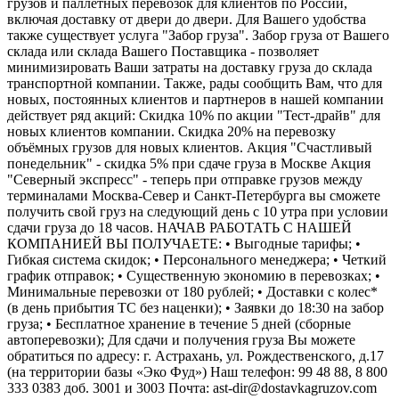
грузов и паллетных перевозок для клиентов по России,
включая доставку от двери до двери. Для Вашего удобства
также существует услуга "Забор груза". Забор груза от Вашего
склада или склада Вашего Поставщика - позволяет
минимизировать Ваши затраты на доставку груза до склада
транспортной компании. Также, рады сообщить Вам, что для
новых, постоянных клиентов и партнеров в нашей компании
действует ряд акций: Скидка 10% по акции "Тест-драйв" для
новых клиентов компании. Скидка 20% на перевозку
объёмных грузов для новых клиентов. Акция "Счастливый
понедельник" - скидка 5% при сдаче груза в Москве Акция
"Северный экспресс" - теперь при отправке грузов между
терминалами Москва-Север и Санкт-Петербурга вы сможете
получить свой груз на следующий день с 10 утра при условии
сдачи груза до 18 часов. НАЧАВ РАБОТАТЬ С НАШЕЙ
КОМПАНИЕЙ ВЫ ПОЛУЧАЕТЕ: • Выгодные тарифы; •
Гибкая система скидок; • Персонального менеджера; • Четкий
график отправок; • Существенную экономию в перевозках; •
Минимальные перевозки от 180 рублей; • Доставки с колес*
(в день прибытия ТС без наценки); • Заявки до 18:30 на забор
груза; • Бесплатное хранение в течение 5 дней (сборные
автоперевозки); Для сдачи и получения груза Вы можете
обратиться по адресу: г. Астрахань, ул. Рождественского, д.17
(на территории базы «Эко Фуд») Наш телефон: 99 48 88, 8 800
333 0383 доб. 3001 и 3003 Почта: ast-dir@dostavkagruzov.com