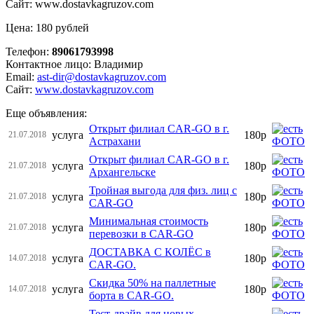
Сайт: www.dostavkagruzov.com
Цена: 180 рублей
Телефон:
89061793998
Контактное лицо: Владимир
Email:
ast-dir@dostavkagruzov.com
Сайт:
www.dostavkagruzov.com
Еще объявления:
Открыт филиал CAR-GO в г.
услуга
180р
21.07.2018
Астрахани
Открыт филиал CAR-GO в г.
услуга
180р
21.07.2018
Архангельске
Тройная выгода для физ. лиц c
услуга
180р
21.07.2018
CAR-GO
Минимальная стоимость
услуга
180р
21.07.2018
перевозки в CAR-GO
ДОСТАВКА С КОЛЁС в
услуга
180р
14.07.2018
CAR-GO.
Скидка 50% на паллетные
услуга
180р
14.07.2018
борта в CAR-GO.
Тест-драйв для новых