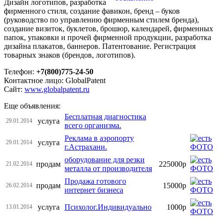
Дизайн логотипов, разработка
фирменного стиля, создание фавикон, бренд – буков
(руководство по управлению фирменным стилем бренда),
создание визиток, буклетов, брошюр, календарей, фирменных
папок, упаковки и прочей фирменной продукции, разработка
дизайна плакатов, баннеров. Патентование. Регистрация
товарных знаков (брендов, логотипов).
Телефон:
+7(800)775-24-50
Контактное лицо: GlobalPatent
Сайт:
www.globalpatent.ru
Еще объявления:
Бесплатная диагностика
услуга
29.01.2014
всего организма.
Реклама в аэропорту
услуга
29.01.2014
г.Астрахани.
оборудование для резки
продам
225000р
21.02.2014
металла от производителя
Продажа готового
продам
15000р
26.02.2014
интернет бизнеса
услуга
Психолог.Индивидуально
1000р
13.01.2014