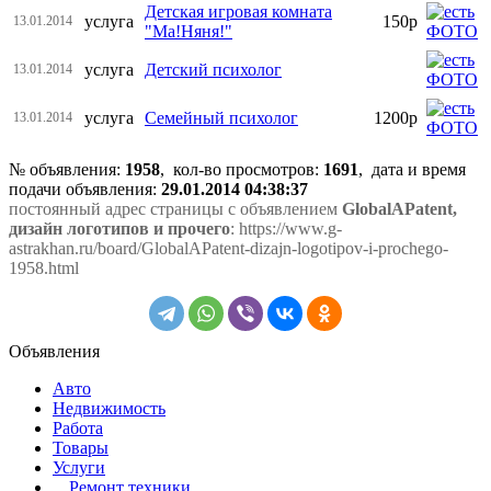
Детская игровая комната
услуга
150р
13.01.2014
"Ма!Няня!"
услуга
Детский психолог
13.01.2014
услуга
Семейный психолог
1200р
13.01.2014
№ объявления:
1958
, кол-во просмотров
:
1691
, дата и время
подачи объявления:
29.01.2014 04:38:37
постоянный адрес страницы с объявлением
GlobalAPatent,
дизайн логотипов и прочего
: https://www.g-
astrakhan.ru/board/GlobalAPatent-dizajn-logotipov-i-prochego-
1958.html
Объявления
Авто
Недвижимость
Работа
Товары
Услуги
Ремонт техники