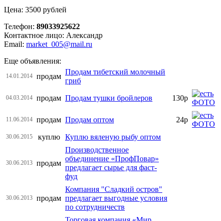
Цена: 3500 рублей
Телефон:
89033925622
Контактное лицо: Александр
Email:
market_005@mail.ru
Еще объявления:
Продам тибетский молочный
продам
14.01.2014
гриб
продам
Продам тушки бройлеров
130р
04.03.2014
продам
Продам оптом
24р
11.06.2014
куплю
Куплю вяленую рыбу оптом
30.06.2015
Производственное
объединение «ПрофПовар»
продам
30.06.2013
предлагает сырье для фаст-
фуд
Компания "Сладкий остров"
продам
предлагает выгодные условия
30.06.2013
по сотрудничеств
Торговая компания «Мир