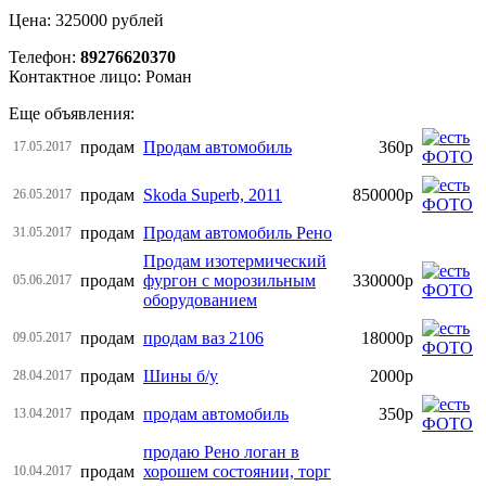
Цена: 325000 рублей
Телефон:
89276620370
Контактное лицо: Роман
Еще объявления:
продам
Продам автомобиль
360р
17.05.2017
продам
Skoda Superb, 2011
850000р
26.05.2017
продам
Продам автомобиль Рено
31.05.2017
Продам изотермический
продам
фургон с морозильным
330000р
05.06.2017
оборудованием
продам
продам ваз 2106
18000р
09.05.2017
продам
Шины б/у
2000р
28.04.2017
продам
продам автомобиль
350р
13.04.2017
продаю Рено логан в
продам
хорошем состоянии, торг
10.04.2017