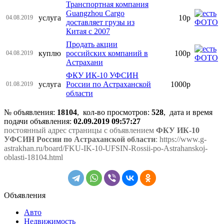
Транспортная компания
Guangzhou Cargo
услуга
10р
04.08.2019
доставляет грузы из
Китая с 2007
Продать акции
куплю
российских компаний в
100р
04.08.2019
Астрахани
ФКУ ИК-10 УФСИН
услуга
России по Астраханской
1000р
01.08.2019
области
№ объявления:
18104
, кол-во просмотров
:
528
, дата и время
подачи объявления:
02.09.2019 09:57:27
постоянный адрес страницы с объявлением
ФКУ ИК-10
УФСИН России по Астраханской области
: https://www.g-
astrakhan.ru/board/FKU-IK-10-UFSIN-Rossii-po-Astrahanskoj-
oblasti-18104.html
Объявления
Авто
Недвижимость