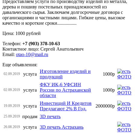
Предоставляем услуги по производству изделий из металла,
дерева и пошиву постельных принадлежностей из
давальческого сырья. Заключаем долгосрочные договора с
организациями и частными лицами. Гибкие цены, высокое
качество и короткие сроки................
Цена: 1000 рублей
Телефон:
+7 (903) 378-10-63
Контактное лицо: Сергей Анатольевич
Email:
otao-10@mail.ru
Еще объявления:
Изготовление изделий и
услуга
1000р
02.09.2019
продукций
ФКУ ИК-6 УФСИН
услуга
России по Астраханской
1000р
02.09.2019
области
Инвестиций И Кредитов
услуга
2000000р
19.09.2019
Предлагают 2% В Год.
продам
3D печать
25.09.2019
услуга
3D печать Астрахань
26.08.2019