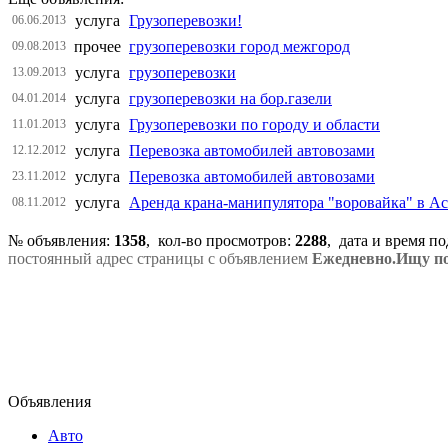
услуга
Грузоперевозки!
06.06.2013
прочее
грузоперевозки город межгород
09.08.2013
услуга
грузоперевозки
13.09.2013
услуга
грузоперевозки на бор.газели
04.01.2014
услуга
Грузоперевозки по городу и области
11.01.2013
услуга
Перевозка автомобилей автовозами
12.12.2012
услуга
Перевозка автомобилей автовозами
23.11.2012
услуга
Аренда крана-манипулятора "воровайка" в А
08.11.2012
№ объявления:
1358
, кол-во просмотров
:
2288
, дата и время п
постоянный адрес страницы с объявлением
Ежедневно.Ищу по
Объявления
Авто