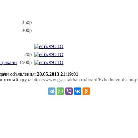
350р
300р
20р
страхани
1500р
одачи объявления:
20.05.2013 21:19:01
путный груз.
: https://www.g-astrakhan.ru/board/EzhednevnoIschu-p