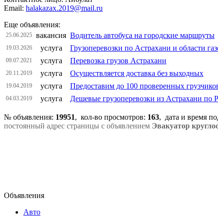
Email:
halakazax.2019@mail.ru
Еще объявления:
вакансия
Водитель автобуса на городские маршруты
25.06.2025
услуга
Грузоперевозки по Астрахани и области газ
19.03.2026
услуга
Перевозка грузов Астрахани
09.07.2021
услуга
Осуществляется доставка без выходных
20.11.2019
услуга
Предоставим до 100 проверенных грузчиков
19.04.2019
услуга
Дешевые грузоперевозки из Астрахани по 
04.03.2019
№ объявления:
19951
, кол-во просмотров
:
163
, дата и время п
постоянный адрес страницы с объявлением
Эвакуатор кругло
Объявления
Авто