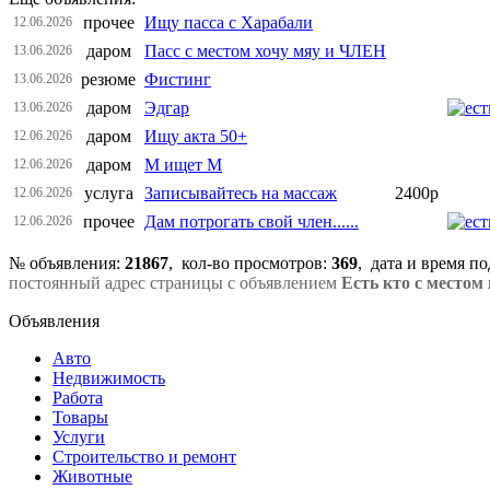
прочее
Ищу пасса с Харабали
12.06.2026
даром
Пасс с местом хочу мяу и ЧЛЕН
13.06.2026
резюме
Фистинг
13.06.2026
даром
Эдгар
13.06.2026
даром
Ищу акта 50+
12.06.2026
даром
М ищет М
12.06.2026
услуга
Записывайтесь на массаж
2400р
12.06.2026
прочее
Дам потрогать свой член......
12.06.2026
№ объявления:
21867
, кол-во просмотров
:
369
, дата и время п
постоянный адрес страницы с объявлением
Есть кто с местом
Объявления
Авто
Недвижимость
Работа
Товары
Услуги
Строительство и ремонт
Животные