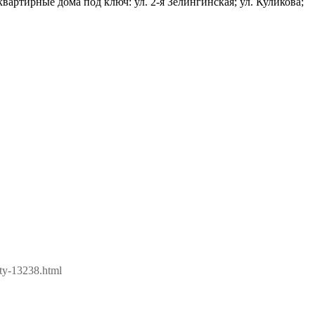
вартирные дома под ключ: ул. 2-я Зелингинская; ул. Куликова;
.
oty-13238.html