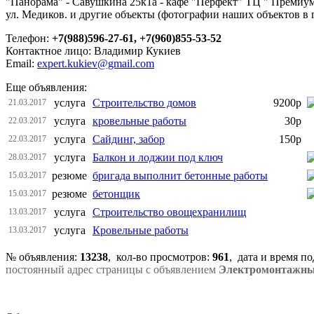
"Панорама" - Савушкина 25к1а - кафе "Перфект" ТЦ " Премиум-х
ул. Медиков. и другие объекты (фотографии наших объектов в
Телефон:
+7(988)596-27-61, +7(960)855-53-52
Контактное лицо: Владимир Кукиев
Email:
expert.kukiev@gmail.com
Еще объявления:
услуга
Строительство домов
9200р
21.03.2017
услуга
кровельные работы
30р
22.03.2017
услуга
Сайдинг, забор
150р
22.03.2017
услуга
Балкон и лоджии под ключ
28.03.2017
резюме
бригада выполнит бетонные работы
15.03.2017
резюме
бетонщик
15.03.2017
услуга
Строительство овощехранилищ
13.03.2017
услуга
Кровельные работы
13.03.2017
№ объявления:
13238
, кол-во просмотров
:
961
, дата и время п
постоянный адрес страницы с объявлением
Электромонтажны