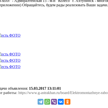
олл" - Адмиралтейская 15 - м-н "Колесо" г. Ахтубинск - многок
 приложении) Обращайтесь, будем рады реализовать Ваши задачи
одачи объявления:
15.03.2017 13:11:01
е работы
: https://www.g-astrakhan.ru/board/Elektromontazhnye-rab