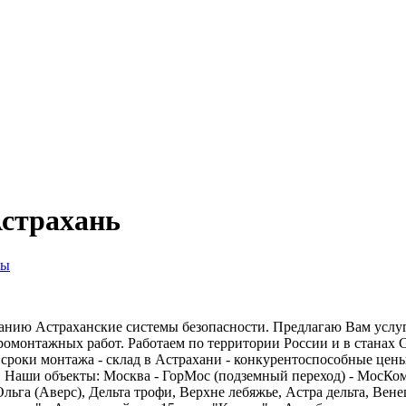
страхань
ты
анию Астраханские системы безопасности. Предлагаю Вам услу
ромонтажных работ. Работаем по территории России и в станах 
 сроки монтажа - склад в Астрахани - конкурентоспособные цен
 Наши объекты: Москва - ГорМос (подземный переход) - МосКом
льга (Аверс), Дельта трофи, Верхне лебяжье, Астра дельта, Вене