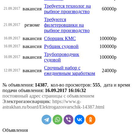
Требуется технолог на
вакансия
60000р
21.09.2017
рыбное производство
Требуются
резюме
филетеровщики на
21.09.2017
рыбное производство
вакансия
Сборщик КМС
100000р
16.09.2017
вакансия
Рубщик судовой
100000р
16.09.2017
Трубопроводчик
вакансия
100000р
16.09.2017
судовой
Срочный набор с
вакансия
24000р
12.09.2017
ежедневным заработком
№ объявления:
14387
, кол-во просмотров
:
555
, дата и время
подачи объявления:
16.09.2017 16:16:32
постоянный адрес страницы с объявлением
Электрогазосварщик
: https://www.g-
astrakhan.ru/board/Elektrogazosvarschik-14387.html
Объявления