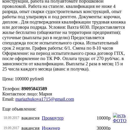
конструкций, работа на полуавтомате порошковой
проволокой. Работа на стапеле. квалификация не ниже 4
разряда, опыт сварки судостроительных конструкций, опыт
работы под ультразвук и под рентген. Документы: корочки,
диплом . Для подтверждения квалификации трудовая книжка
или договора подряда. Условия: Вахта 6030. Предоставляется
жилье бесплатно (общежитие на территории предприятия);
суточные (выплаты раз в неделю) Предоставляется
спецодежда после испытательного срока. Испытательный
срок 2 недели. График работы: 6/1. Смена по 8-10 часов
Оформление: на период испытательного срока договор ГПХ,
после оформление по ТК РФ. Оплата труда: от 270 руб/час. в
зависимости от квалификации. Выплаты 2 раза в месяц 15 и
25 числа каждого месяца (аванс и получка).
Цена: 100000 рублей
Телефон:
89095843589
Контактное лицо: Мария
Email:
mariazhukova1715@gmail.com
Еще объявления:
вакансия
Промоутер
10000р
18.09.2017
вакансия
Инженер
30000р
19.09.2017