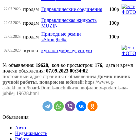
продам
Гидравлические соединения
100р
22.05.2023
Гидравлическая жидкость
продам
100р
22.05.2023
MUZIN
Приводные ремни
продам
100р
22.05.2023
«Strongbelt»
куплю
куплю тумбу чугунную
02.05.2023
№ объявления:
19628
, кол-во просмотров
:
176
, дата и время
подачи объявления:
07.09.2023 00:34:02
постоянный адрес страницы с объявлением
Домик ночник
ручной работы, подарок на юбилей
: https://www.g-
astrakhan.ru/board/Domik-nochnik-ruchnoj-raboty-podarok-na-
jubilej-19628.html
Объявления
Авто
Недвижимость
Работа