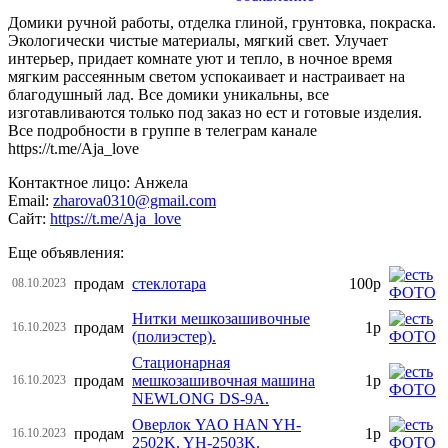
Домики ручной работы, отделка глиной, грунтовка, покраска.
Экологически чистые материалы, мягкий свет. Улучает
интерьер, придает комнате уют и тепло, в ночное время
мягким рассеянным светом успокаивает и настраивает на
благодушный лад. Все домики уникальны, все
изготавливаются только под заказ но ест и готовые изделия.
Все подробности в группе в телеграм канале
https://t.me/Aja_love
Контактное лицо: Анжела
Email:
zharova0310@gmail.com
Сайт:
https://t.me/Aja_love
Еще объявления:
продам
стеклотара
100р
08.10.2023
Нитки мешкозашивочные
продам
1р
16.10.2023
(полиэстер).
Стационарная
продам
мешкозашивочная машина
1р
16.10.2023
NEWLONG DS-9A.
Оверлок YAO HAN YH-
продам
1р
16.10.2023
2502K, YH-2503K.