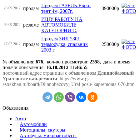
Продам ГАЗЕЛЬ-Евро-
продам
390000р
28.09.2012
тент 4м, 2007г.
ИЩУ РАБОТУ НА
резюме
АВТОМОБИЛЕ
05.09.2012
КАТЕГОРИИ С.
Продам ЗИЛ 5301
продам
термобудка, спальник
250000р
17.07.2012
2003 г
№ объявления:
676
, кол-во просмотров
:
2358
, дата и время
подачи объявления:
16.10.2012 11:46:55
постоянный адрес страницы с объявлением
Длиннобазовый
Урал после кап.ремонта
: https://www.g-
astrakhan.ru/board/Dlinnobazovyj-Ural-posle-kapremonta-676.html
Объявления
Авто
Автомобили
Мотоциклы, скутеры
Автобусы, микроавтобусы