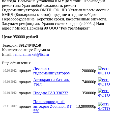
полгода. Возможна установка КМУ до 5 тонн. Производим
ремонт а/м Урал любой сложности, ремонт
Гидроманипуляторов ОМТЛ, СФ, ЛВ.Уcтанавливаем мосты с
БМКД (Блокировка мостов), предние и задние лебёдки.
Переоборудование. Короткие сроки, качественные запчасти.
Закупаем ремфонд а/м Уралов свежих годов (с 2005г.) Наш
адрес г.Миасс Парковая 90 ООО "РемУралМаркет"
Цена: 950000 рублей
Телефон:
89124040258
Контактное лицо: Людмила
Email:
remuralmarket@list.ru
Еще объявления:
Лесовоз с
продам
1200000р
16.10.2012
гидроманипулятором
Автокран на базе а/м
продам
740000р
16.10.2012
Урал
продам
Продаю ГАЗ 330232
350000р
30.10.2012
Полноприводный
продам
автокран Zoomlion RT-
132800000р
22.11.2012
550