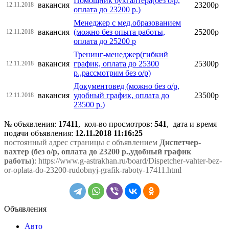
Помощник бухгалтера(без о/р,
вакансия
23200р
12.11.2018
оплата до 23200 р.)
Менеджер с мед.образованием
вакансия
(можно без опыта работы,
25200р
12.11.2018
оплата до 25200 р
Тренинг-менеджер(гибкий
вакансия
график, оплата до 25300
25300р
12.11.2018
р.,рассмотрим без о/р)
Документовед (можно без о/р,
вакансия
удобный график, оплата до
23500р
12.11.2018
23500 р.)
№ объявления:
17411
, кол-во просмотров
:
541
, дата и время
подачи объявления:
12.11.2018 11:16:25
постоянный адрес страницы с объявлением
Диспетчер-
вахтер (без о/р, оплата до 23200 р.,удобный график
работы)
: https://www.g-astrakhan.ru/board/Dispetcher-vahter-bez-
or-oplata-do-23200-rudobnyj-grafik-raboty-17411.html
Объявления
Авто