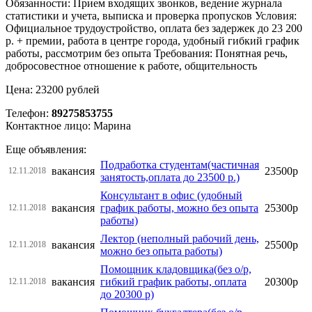
Обязанности: Прием входящих звонков, ведение журнала
статистики и учета, выписка и проверка пропусков Условия:
Официальное трудоустройство, оплата без задержек до 23 200
р. + премии, работа в центре города, удобный гибкий график
работы, рассмотрим без опыта Требования: Понятная речь,
добросовестное отношение к работе, общительность
Цена: 23200 рублей
Телефон:
89275853755
Контактное лицо: Марина
Еще объявления:
Подработка студентам(частичная
вакансия
23500р
12.11.2018
занятость,оплата до 23500 р.)
Консультант в офис (удобный
вакансия
график работы, можно без опыта
25300р
12.11.2018
работы)
Лектор (неполный рабочий день,
вакансия
25500р
12.11.2018
можно без опыта работы)
Помощник кладовщика(без о/р,
вакансия
гибкий график работы, оплата
20300р
12.11.2018
до 20300 р)