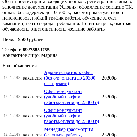
Обязанности: прием входящих звонков, регистрация звонков,
заполнение документации Условия: оформление согласно ТК,
оплата без задержек до 19 500 р., рассмотрим студентов и
пенсионеров, гибкий график работы, обучение за счет
компании, центр города Требования: Понятная речь, быстрая
обучаемость, ответственность, желание работать
Цена: 19500 рублей
Телефон:
89275853755
Контактное лицо: Марина
Еще объявления:
Администратор в офис
вакансия
(без о/р, оплата до 20300
20300р
12.11.2018
р.+ премии)
Офис-консультант
вакансия
(удобный график
23300р
12.11.2018
работы,оплата до 23300 р)
Офис-консультант
вакансия
(удобный график
23300р
12.11.2018
работы,оплата до 23300 р)
Менеджер (рассмотрим
вакансия
без опыта работы,
23200р
12.11.2018