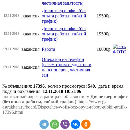
частичная занятость)
Диспетчер в офис (без
вакансия
опыта работы, гибкий
19500р
12.11.2018
график)
Диспетчер в офис (без
вакансия
опыта работы, гибкий
19500р
12.11.2018
график)
вакансия
Работа
10000р
09.11.2018
Оператор на телефон
(рассмотрим студентов и
вакансия
09.11.2018
пенсионеров, частичная
зан
№ объявления:
17396
, кол-во просмотров
:
540
, дата и время
подачи объявления:
12.11.2018 10:51:06
постоянный адрес страницы с объявлением
Диспетчер в офис
(без опыта работы, гибкий график)
: https://www.g-
astrakhan.ru/board/Dispetcher-v-ofis-bez-opyta-raboty-gibkij-grafik-
17396.html