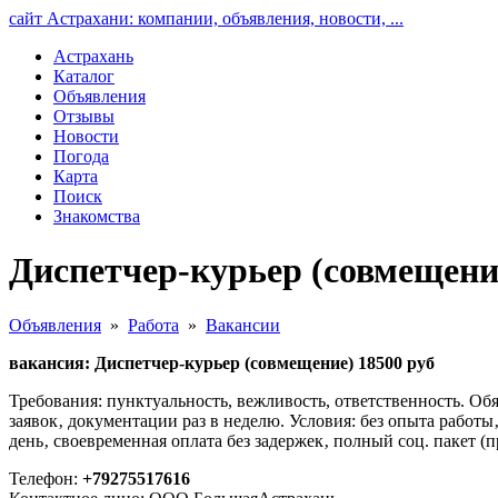
сайт Астрахани: компании, объявления, новости, ...
Астрахань
Каталог
Объявления
Отзывы
Новости
Погода
Карта
Поиск
Знакомства
Диспетчер-курьер (совмещение
Объявления
»
Работа
»
Вакансии
вакансия: Диспетчер-курьер (совмещение) 18500 руб
Требования: пунктуальность, вежливость, ответственность. Об
заявок‚ документации раз в неделю. Условия: без опыта работ
день‚ своевременная оплата без задержек‚ полный соц. пакет (
Телефон:
+79275517616