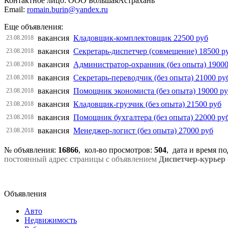
Контактное лицо: ООО БольшаяАстрахань
Email:
romain.burin@yandex.ru
Еще объявления:
вакансия
Кладовщик-комплектовщик 22500 руб
23.08.2018
вакансия
Секретарь-диспетчер (совмещение) 18500 р
23.08.2018
вакансия
Администратор-охранник (без опыта) 19000
23.08.2018
вакансия
Секретарь-переводчик (без опыта) 21000 ру
23.08.2018
вакансия
Помощник экономиста (без опыта) 19000 р
23.08.2018
вакансия
Кладовщик-грузчик (без опыта) 21500 руб
23.08.2018
вакансия
Помощник бухгалтера (без опыта) 22000 ру
23.08.2018
вакансия
Менеджер-логист (без опыта) 27000 руб
23.08.2018
№ объявления:
16866
, кол-во просмотров
:
504
, дата и время п
постоянный адрес страницы с объявлением
Диспетчер-курьер 
Объявления
Авто
Недвижимость