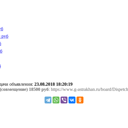
уб
 руб
б
уб
б
одачи объявления:
23.08.2018 18:20:19
(совмещение) 18500 руб
: https://www.g-astrakhan.ru/board/Dispet