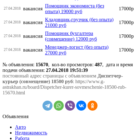
Помощник экономиста (без
вакансия
17000р
27.04.2018
опыта) 19000 руб
Кладовщик-грузчик (без опыта)
вакансия
17000р
27.04.2018
21000 руб
Помощник бухгалтера
вакансия
17000р
27.04.2018
(совмещение) 12000 руб
Менеджер-логист (без опыта)
вакансия
17000р
27.04.2018
27000 руб
№ объявления:
15670
, кол-во просмотров
:
487
, дата и время
подачи объявления:
27.04.2018 19:51:39
постоянный адрес страницы с объявлением
Диспетчер-
курьер (совмещение) 18500 руб
: https://www.g-
astrakhan.ru/board/Dispetcher-kurer-sovmeschenie-18500-rub-
15670.html
Объявления
Авто
Недвижимость
Работа