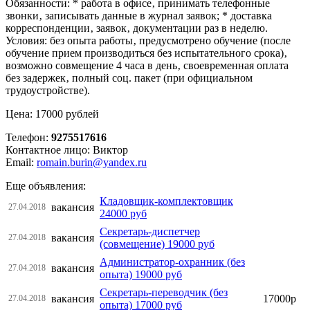
Обязанности: * работа в офисе‚ принимать телефонные
звонки‚ записывать данные в журнал заявок; * доставка
корреспонденции‚ заявок‚ документации раз в неделю.
Условия: без опыта работы‚ предусмотрено обучение (после
обучение прием производиться без испытательного срока)‚
возможно совмещение 4 часа в день‚ своевременная оплата
без задержек‚ полный соц. пакет (при официальном
трудоустройстве).
Цена: 17000 рублей
Телефон:
9275517616
Контактное лицо: Виктор
Email:
romain.burin@yandex.ru
Еще объявления:
Кладовщик-комплектовщик
вакансия
27.04.2018
24000 руб
Секретарь-диспетчер
вакансия
27.04.2018
(совмещение) 19000 руб
Администратор-охранник (без
вакансия
27.04.2018
опыта) 19000 руб
Секретарь-переводчик (без
вакансия
17000р
27.04.2018
опыта) 17000 руб