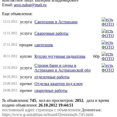
Контактное лицо: Валерий Владимирович
Email:
aroo.nabat@mail.ru
Еще объявления:
услуга
Сантехник в Астрахани
13.11.2012
услуга
Сварочные работы
11.11.2012
продам
сантехник
27.11.2012
куплю
Куплю чугунные радиаторы
60р
30.11.2012
Строим бани и сауны в
услуга
12.10.2012
Астрахани и Астраханской обл
услуга
отделочные работы
04.10.2012
прочее
Отделкa квaртир под ключ
23.09.2012
прочее
сварочные работы
24.08.2012
№ объявления:
745
, кол-во просмотров
:
2052
, дата и время
подачи объявления:
26.10.2012 19:44:51
постоянный адрес страницы с объявлением
Демонтаж
:
https://www.g-astrakhan.ru/board/Demontazh-745.html