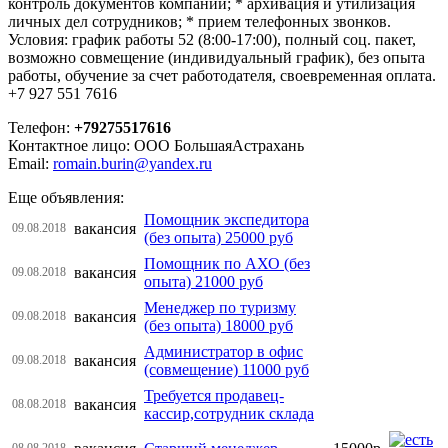
контроль документов компании; * архивация и утилизация
личных дел сотрудников; * прием телефонных звонков.
Условия: график работы 52 (8:00-17:00), полный соц. пакет,
возможно совмещение (индивидуальный график), без опыта
работы, обучение за счет работодателя, своевременная оплата.
+7 927 551 7616
Телефон:
+79275517616
Контактное лицо: ООО БольшаяАстрахань
Email:
romain.burin@yandex.ru
Еще объявления:
Помощник экспедитора
вакансия
09.08.2018
(без опыта) 25000 руб
Помощник по АХО (без
вакансия
09.08.2018
опыта) 21000 руб
Менеджер по туризму
вакансия
09.08.2018
(без опыта) 18000 руб
Администратор в офис
вакансия
09.08.2018
(совмещение) 11000 руб
Требуется продавец-
вакансия
08.08.2018
кассир,сотрудник склада
08.08.2018