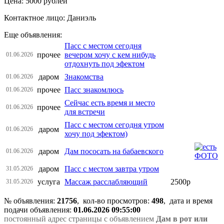
Цена: 5000 рублей
Контактное лицо: Даниэль
Еще объявления:
Пасс с местом сегодня
прочее
вечером хочу с кем нибудь
01.06.2026
отдохнуть под эфектом
даром
Знакомства
01.06.2026
прочее
Пасс знакомлюсь
01.06.2026
Сейчас есть время и место
прочее
01.06.2026
для встречи
Пасс с местом сегодня утром
даром
01.06.2026
хочу под эфектом)
даром
Дам пососать на бабаевского
01.06.2026
даром
Пасс с местом завтра утром
31.05.2026
услуга
Массаж расслабляющий
2500р
31.05.2026
№ объявления:
21756
, кол-во просмотров
:
498
, дата и время
подачи объявления:
01.06.2026 09:55:00
постоянный адрес страницы с объявлением
Дам в рот или