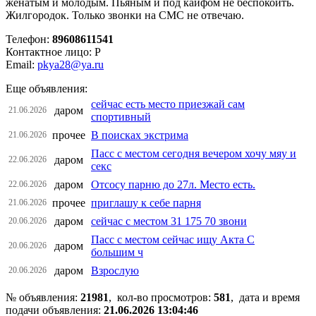
женатым и молодым. Пьяным и под кайфом не беспокоить.
Жилгородок. Только звонки на СМС не отвечаю.
Телефон:
89608611541
Контактное лицо: Р
Email:
pkya28@ya.ru
Еще объявления:
сейчас есть место приезжай сам
даром
21.06.2026
спортивный
прочее
В поисках экстрима
21.06.2026
Пасс с местом сегодня вечером хочу мяу и
даром
22.06.2026
секс
даром
Отсосу парню до 27л. Место есть.
22.06.2026
прочее
приглашу к себе парня
21.06.2026
даром
сейчас с местом 31 175 70 звони
20.06.2026
Пасс с местом сейчас ищу Акта С
даром
20.06.2026
большим ч
даром
Взрослую
20.06.2026
№ объявления:
21981
, кол-во просмотров
:
581
, дата и время
подачи объявления:
21.06.2026 13:04:46